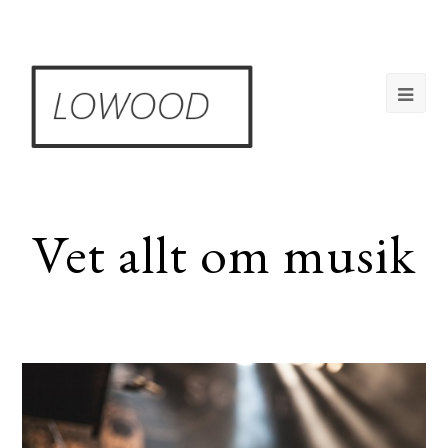
Op
Mob
Me
Vet allt om musik