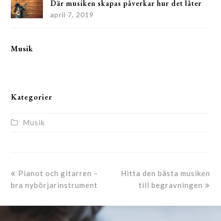
Där musiken skapas påverkar hur det låter
april 7, 2019
Musik
Kategorier
Musik
previous
next
Pianot och gitarren –
Hitta den bästa musiken
post:
post:
bra nybörjarinstrument
till begravningen