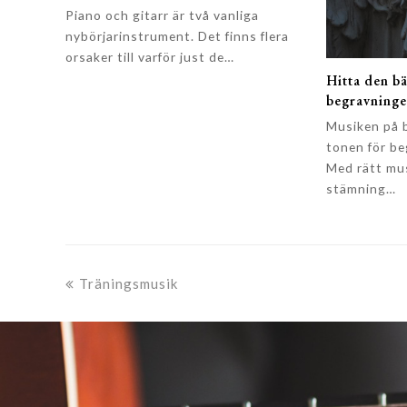
Piano och gitarr är två vanliga
nybörjarinstrument. Det finns flera
orsaker till varför just de…
Hitta den bä
begravning
Musiken på 
tonen för b
Med rätt mus
stämning…
previous
Träningsmusik
post: