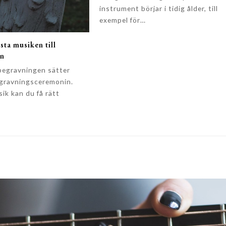
instrument börjar i tidig ålder, till
exempel för…
sta musiken till
en
begravningen sätter
egravningsceremonin.
ik kan du få rätt