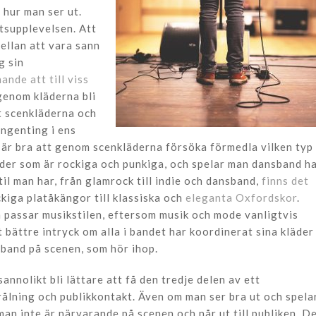
 hur man ser ut.
etsupplevelsen. Att
ellan att vara sann
g sin
ande att till viss
 genom kläderna bli
tt scenkläderna och
ingenting i ens
et är bra att genom scenkläderna försöka förmedla vilken typ
äder som är rockiga och punkiga, och spelar man dansband h
l man har, från glamrock till indie och dansband,
finns det
ockiga platåkängor till klassiska och
eleganta Oxfordskor
.
m passar musikstilen, eftersom musik och mode vanligtvis
 bättre intryck om alla i bandet har koordinerat sina kläder 
 band på scenen, som hör ihop.
nnolikt bli lättare att få den tredje delen av ett
trålning och publikkontakt. Även om man ser bra ut och spela
man inte är närvarande på scenen och når ut till publiken. D