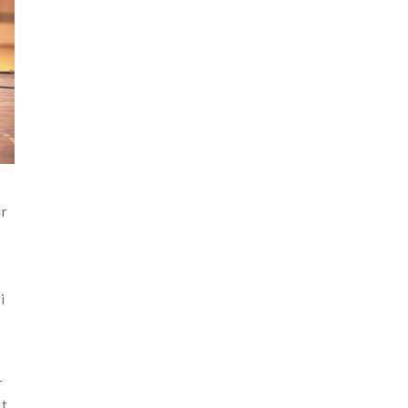
ar
i
r
et