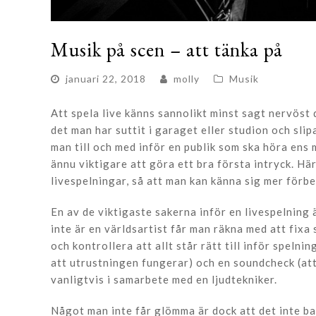
Musik på scen – att tänka på
januari 22, 2018
molly
Musik
Att spela live känns sannolikt minst sagt nervöst 
det man har suttit i garaget eller studion och sli
man till och med inför en publik som ska höra ens 
ännu viktigare att göra ett bra första intryck. Hä
livespelningar, så att man kan känna sig mer för
En av de viktigaste sakerna inför en livespelning ä
inte är en världsartist får man räkna med att fixa 
och kontrollera att allt står rätt till inför spelni
att utrustningen fungerar) och en soundcheck (att 
vanligtvis i samarbete med en ljudtekniker.
Något man inte får glömma är dock att det inte b