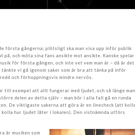
de första gångerna; plötsligt ska man visa upp inför publik
pat på, och möta sina fans ansikte mot ansikte. Kanske spelar
musik för första gången, och inte vet vem man är – då är det
r tänkte vi gå igenom saker som är bra att tänka på inför
beredd och förhoppningsvis mindre nervös.
r till exempel att allt fungerar med ljudet, och så länge ma
större delen av detta själv – man bör i alla fall gå en runda
ngen. De viktigaste sakerna att göra är en linecheck (att koll
kolla hur ljudet låter i lokalen). Den sistnämnda utförs
ara är musiken som