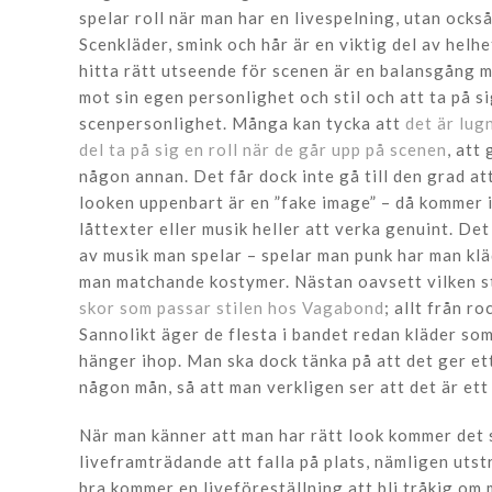
spelar roll när man har en livespelning, utan också
Scenkläder, smink och hår är en viktig del av helh
hitta rätt utseende för scenen är en balansgång m
mot sin egen personlighet och stil och att ta på si
scenpersonlighet. Många kan tycka att
det är lugn
del ta på sig en roll när de går upp på scenen
, att
någon annan. Det får dock inte gå till den grad a
looken uppenbart är en ”fake image” – då kommer 
låttexter eller musik heller att verka genuint. D
av musik man spelar – spelar man punk har man kl
man matchande kostymer. Nästan oavsett vilken sti
skor som passar stilen hos Vagabond
; allt från r
Sannolikt äger de flesta i bandet redan kläder so
hänger ihop. Man ska dock tänka på att det ger ett
någon mån, så att man verkligen ser att det är ett
När man känner att man har rätt look kommer det sa
liveframträdande att falla på plats, nämligen uts
bra kommer en liveföreställning att bli tråkig om 