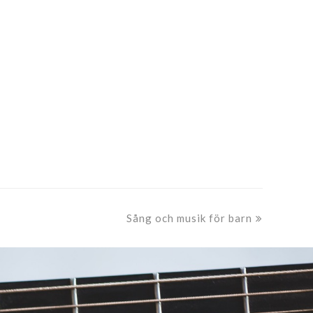
next
Sång och musik för barn
post: